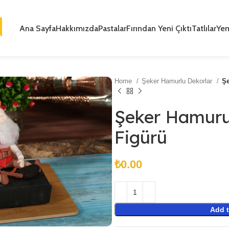
Ana Sayfa
Hakkımızda
Pastalar
Fırından Yeni Çıktı
Tatlılar
Ye
Home
Şeker Hamurlu Dekorlar
Şe
Şeker Hamuru
Figürü
₺
Add t