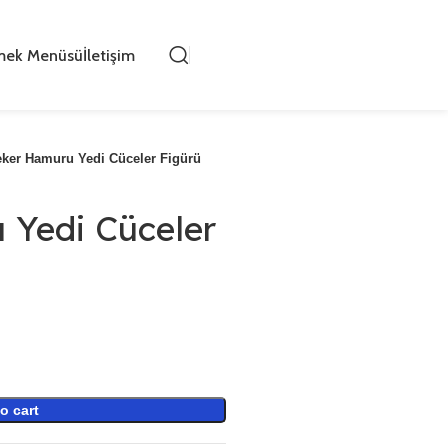
mek Menüsü
İletişim
ker Hamuru Yedi Cüceler Figürü
 Yedi Cüceler
o cart