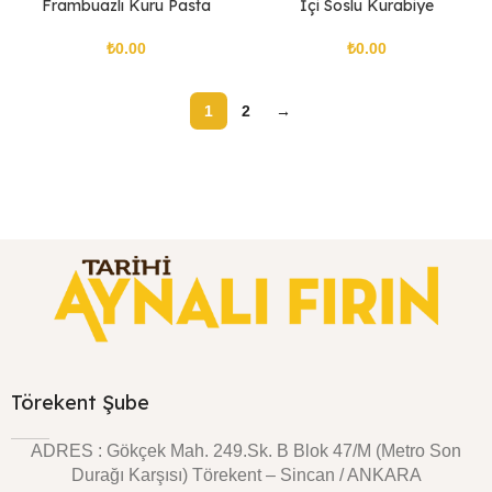
Frambuazlı Kuru Pasta
İçi Soslu Kurabiye
₺
₺
1
2
→
Törekent Şube
ADRES : Gökçek Mah. 249.Sk. B Blok 47/M (Metro Son
Durağı Karşısı) Törekent – Sincan / ANKARA