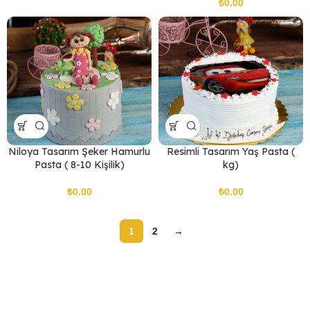
₺
Niloya Tasarım Şeker Hamurlu
Resimli Tasarım Yaş Pasta (
Pasta ( 8-10 Kişilik)
kg)
₺
₺
1
2
→