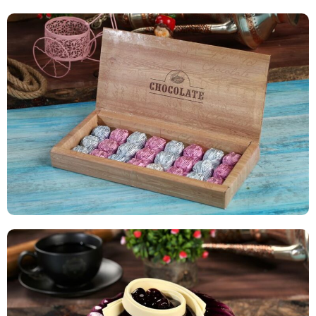
ÖZEL ETKİNLİK PASTALARI
Özel Hissettirecek Pastlar
Özel Çikolatalar