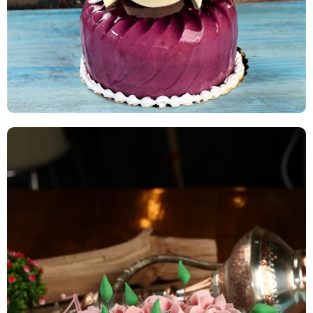
%60' a Varan İndirim
Special Vişneli Yaş Pasta