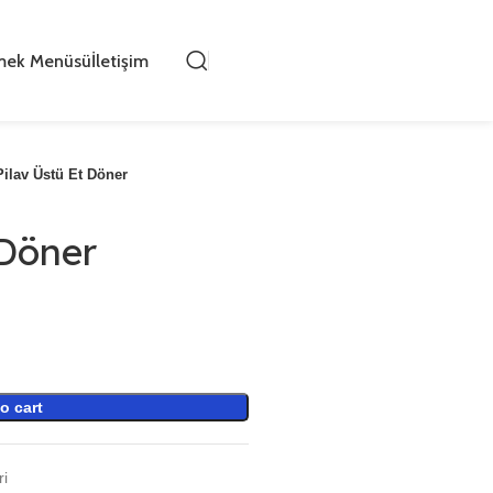
mek Menüsü
İletişim
Pilav Üstü Et Döner
 Döner
o cart
ri