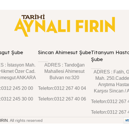
sgut Şube
Sincan Ahimesut Şube
Titanyum Hast
Şube
 : İstasyon Mah.
ADRES : Tandoğan
 Hikmet Özer Cad.
Mahallesi Ahimesut
ADRES : Fatih, 
timesgut ANKARA
Bulvarı no:320
Mah. 250.Cadde
Arıştıma Hasta
n:0312 245 20 00
Telefon:0312 267 40 04
Karşısı Sincan / 
n:0312 245 30 00
Telefon:0312 267 40 06
Telefon:0312 267 
Telefon:0312 267 
IRIN
. All rights reserved