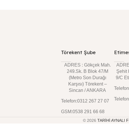
Törekent Şube
Etime
ADRES : Gökçek Mah.
ADRES
249.Sk. B Blok 47/M
Şehit
(Metro Son Durağı
9/C E
Karşısı) Törekent –
Telefo
Sincan / ANKARA
Telefo
Telefon:0312 267 27 07
GSM:0538 291 66 68
© 2026
TARİHİ AYNALI F