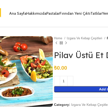
Ana Sayfa
Hakkımızda
Pastalar
Fırından Yeni Çıktı
Tatlılar
Ye
Home
Izgara Ve Kebap Çeşitleri
Pilav Üstü Et
₺
Add t
Category:
Izgara Ve Kebap Çeşitle