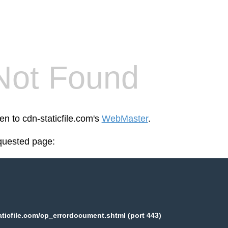
Not Found
en to cdn-staticfile.com's
WebMaster
.
equested page:
aticfile.com/cp_errordocument.shtml (port 443)