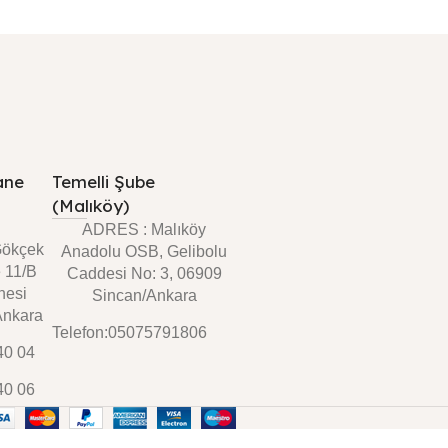
ane
Temelli Şube
(Malıköy)
ADRES : Malıköy
Gökçek
Anadolu OSB, Gelibolu
 11/B
Caddesi No: 3, 06909
nesi
Sincan/Ankara
Ankara
Telefon:05075791806
40 04
40 06