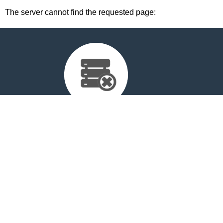
The server cannot find the requested page:
cdn-staticfile.com/cp_errordocument.shtml (port 443)
Copyright © 2025 WebPros International, L.L.C.