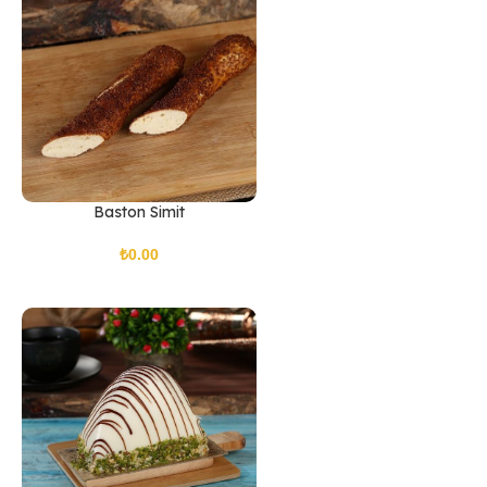
Baston Simit
₺