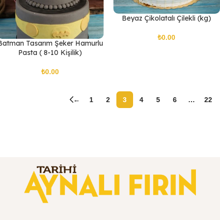
Beyaz Çikolatalı Çilekli (kg)
₺
Batman Tasarım Şeker Hamurlu
Pasta ( 8-10 Kişilik)
₺
←
1
2
3
4
5
6
…
22