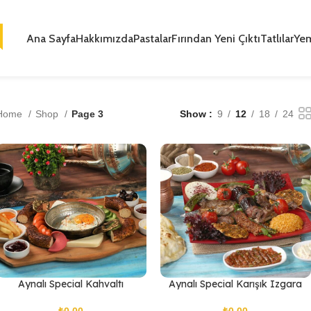
Ana Sayfa
Hakkımızda
Pastalar
Fırından Yeni Çıktı
Tatlılar
Ye
Home
Shop
Page 3
Show
9
12
18
24
Aynalı Special Kahvaltı
Aynalı Special Karışık Izgara
₺
₺